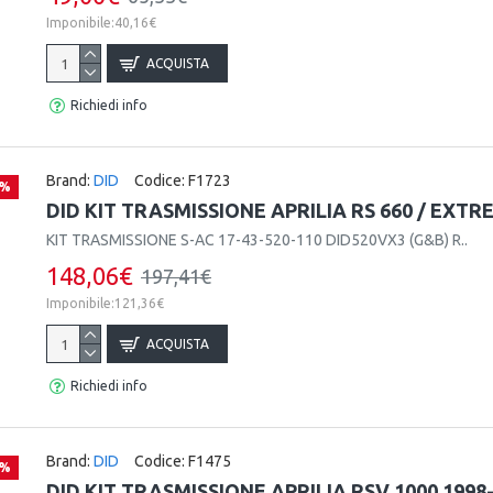
Imponibile:40,16€
ACQUISTA
Richiedi info
Brand:
DID
Codice:
F1723
 %
DID KIT TRASMISSIONE APRILIA RS 660 / EXTR
KIT TRASMISSIONE S-AC 17-43-520-110 DID520VX3 (G&B) R..
148,06€
197,41€
Imponibile:121,36€
ACQUISTA
Richiedi info
Brand:
DID
Codice:
F1475
 %
DID KIT TRASMISSIONE APRILIA RSV 1000 1998