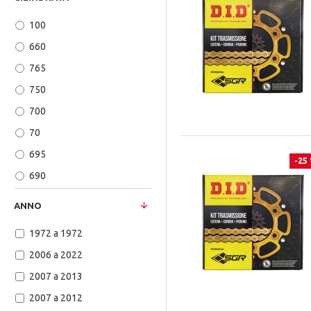
ST4S ABS
CAGIVA
100
Street Cup 900
BMW
660
Street Scrambler 900
BETA
765
Street Triple 675
YAMAHA
750
Street Triple 765 R
700
SS 600
70
Street Triple 765 RS
695
Street Triple 765 S
-25
690
Street Twin 900
675
Streetfighter 1098 /S
ANNO
655
Streetfighter 848
1972 a 1972
80
Streetfighter 848 S
2006 a 2022
650
Streetfighter V4 / S
2007 a 2013
65
Super Adventure 1290
2007 a 2012
640