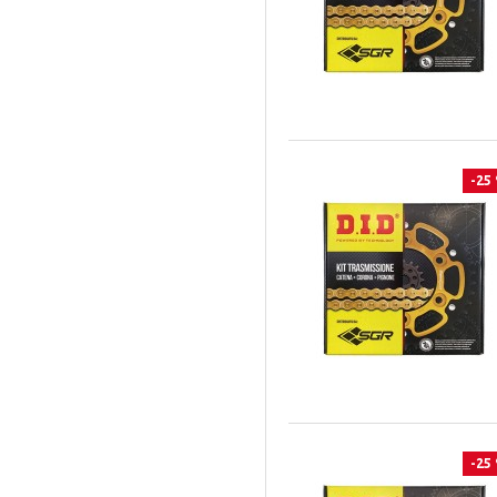
SR 500
2008 a 2013
1260
SRV 850
2008 a 2012
220
Super Duke 1290 GT
2008 a 2011
200
Super Duke 1290 R/RR
2008 a 2010
150
SM-R 450
2008 a 2009
144
T4E - 500
-25
2008 a 2008
1400
SX-F 250 4T
2007 a 2023
1300
SX-F 350 4T
2007 a 2022
1290
SX-F 450
2006 a 2007
1250
SX-F 505
2005 a 2014
250
SXV 450
2009 a 2015
125
SXV 550
2002 a 2021
1200
SZR 660
2003 a 2009
1190
T100
2003 a 2007
-25
1130
T4 - 350