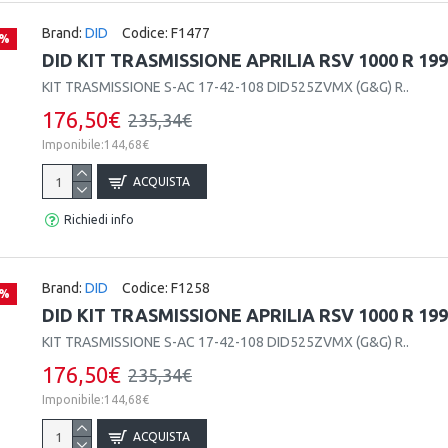
Brand:
DID
Codice:
F1477
 %
DID KIT TRASMISSIONE APRILIA RSV 1000 R 19
KIT TRASMISSIONE S-AC 17-42-108 DID525ZVMX (G&G) R..
176,50€
235,34€
Imponibile:144,68€
ACQUISTA
Richiedi info
Brand:
DID
Codice:
F1258
 %
DID KIT TRASMISSIONE APRILIA RSV 1000 R 19
KIT TRASMISSIONE S-AC 17-42-108 DID525ZVMX (G&G) R..
176,50€
235,34€
Imponibile:144,68€
ACQUISTA