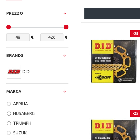
PREZZO
-25
€
€
BRANDS
DID
MARCA
APRILIA
HUSABERG
-25
TRIUMPH
SUZUKI