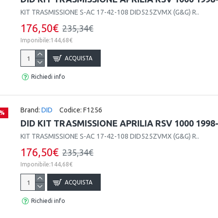
KIT TRASMISSIONE S-AC 17-42-108 DID525ZVMX (G&G) R..
176,50€
235,34€
Imponibile:144,68€
ACQUISTA
Richiedi info
Brand:
DID
Codice:
F1256
 %
DID KIT TRASMISSIONE APRILIA RSV 1000 1998
KIT TRASMISSIONE S-AC 17-42-108 DID525ZVMX (G&G) R..
176,50€
235,34€
Imponibile:144,68€
ACQUISTA
Richiedi info