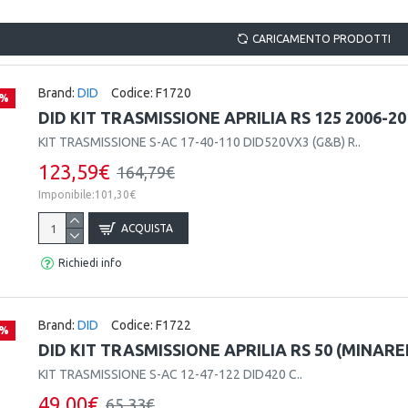
CARICAMENTO PRODOTTI
Brand:
DID
Codice:
F1720
 %
DID KIT TRASMISSIONE APRILIA RS 125 2006-20
KIT TRASMISSIONE S-AC 17-40-110 DID520VX3 (G&B) R..
123,59€
164,79€
Imponibile:101,30€
ACQUISTA
Richiedi info
Brand:
DID
Codice:
F1722
 %
DID KIT TRASMISSIONE APRILIA RS 50 (MINAREL
KIT TRASMISSIONE S-AC 12-47-122 DID420 C..
49,00€
65,33€