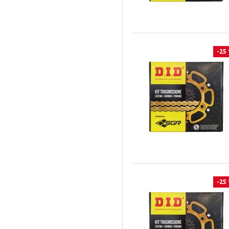
950
Speed Triple 1050 R
2007 a 2014
944
Speed Triple 1050 RS ABS
2007 a 2016
929
Speed Triple 1050 S ABS
2006 a 2006
820
-25
Speed Triple T509
2008 a 2015
916
SRX 600
2009 a 2013
900
Speed Twin 1200
2009 a 2012
890
SPEEDMASTER
2009 a 2011
888
Speedmaster 1200
2009 a 2010
865
Sport Classic 1000
2008 a 2020
850
Sport Classic 1000 S
2008 a 2019
85
Sprint GT 1050
2008 a 2018
848
-25
Sprint RS 955
2008 a 2016
580
Sprint ST 1050
2008 a 2014
560
Sprint ST 955
2007 a 2017
1000