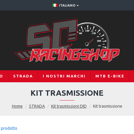
ITALIANO
RO
STRADA
I NOSTRI MARCHI
MTB E-BIKE
KIT TRASMISSIONE
Home
STRADA
Kit trasmissioni DID
Kit trasmissione
 prodotto
0