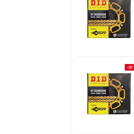
2003 a 2006
1100
T4 - 500
2003 a 2005
110
T4E - 350
2003 a 2004
1098
TC 250
2003 a 2003
1050
SX 85 17/14
2002 a 2022
230
TC 250 2T
2002 a 2016
300
TC 450
2003 a 2016
550
TC 510
2002 a 2013
-25
498
TC 610
2002 a 2012
530
TC 85 17/14
2002 a 2010
525
TC 85 19/16
2002 a 2007
520
TDM 850
2002 a 2006
515
TDM 900
2002 a 2005
505
TDR 125
2002 a 2004
501
TE 125
2002 a 2003
500