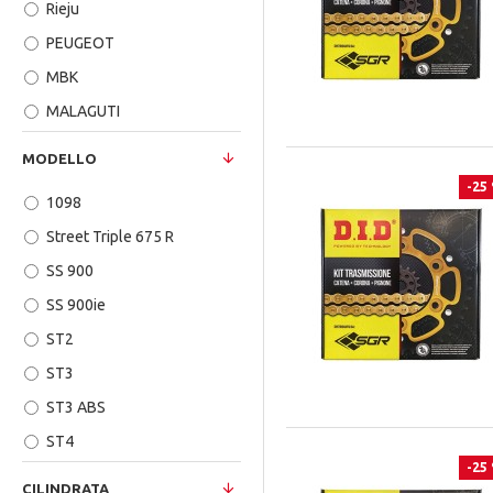
Rieju
PEUGEOT
MBK
MALAGUTI
KTM
MODELLO
KAWASAKI
-25
1098
HUSQVARNA
Street Triple 675 R
HONDA
SS 900
BENELLI
SS 900ie
HM
ST2
GILERA
ST3
GAS GAS
ST3 ABS
FANTIC
ST4
DUCATI
-25
ST4S
DERBI
CILINDRATA