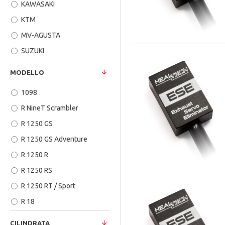
KAWASAKI
KTM
MV-AGUSTA
SUZUKI
TRIUMPH
MODELLO
YAMAHA
1098
R NineT Scrambler
R 1250 GS
R 1250 GS Adventure
R 1250 R
R 1250 RS
R 1250 RT / Sport
R 18
R 18 B - Transcontinental
CILINDRATA