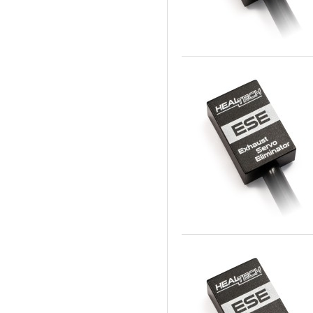
Panigale V4 Superleggera
2020 a 2020
R 1200 GS
2019 a 2023
R 1200 GS Adventure
2019 a 2022
RSV4 R ABS
2019 a 2021
RSV4 RF ABS
2019 a 2019
Monster 937 / Plus
2016 a 2020
XV 1900A
2018 a 2023
Tuono V4 R APRC
2018 a 2021
V-Max 1700
2018 a 2020
V-Strom 1000
2018 a 2018
V-Strom 1000 / XT
2017 a 2023
VFR 1200
2017 a 2021
VFR 1200 FD dual clutch
2017 a 2020
WR 250 R
2017 a 2019
WR 250 X