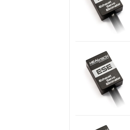
2017 a 2018
X-Diavel
2016 a 2023
X-Diavel S
2011 a 2017
XJR 1300
2011 a 2015
XV 1900A Midnight Star
1998 a 2001
Tuono V4 1100 RR /
2005 a 2011
Factory
2007 a 2012
YZF 1000 Thunderace
2007 a 2010
Z 1000
2007 a 2009
Z 1000 R
2007 a 2007
Z 1000 SX
2006 a 2018
Z 1000 SX - ABS
2006 a 2015
Z 750
2006 a 2010
Z 750 R
2006 a 2008
Z 800
2005 a 2018
ZX-10R