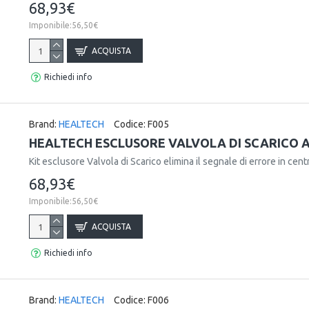
68,93€
Imponibile:56,50€
ACQUISTA
Richiedi info
Brand:
HEALTECH
Codice:
F005
HEALTECH ESCLUSORE VALVOLA DI SCARICO AP
Kit esclusore Valvola di Scarico elimina il segnale di errore in centr
68,93€
Imponibile:56,50€
ACQUISTA
Richiedi info
Brand:
HEALTECH
Codice:
F006