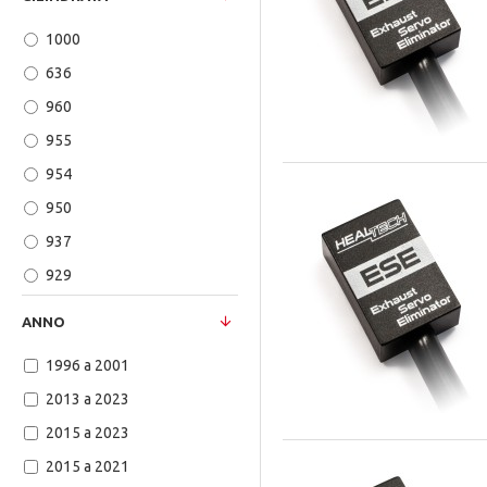
R NineT
1000
R NineT Pure
636
R NineT Racer
960
R NineT Urban GS
955
R 1200 RS
954
R1
950
R1M
937
R6
929
RSV4 1000 RR
920
RSV4 1100
ANNO
900
RSV4 1100 Factory ABS
1996 a 2001
850
RSV4 Factory
2013 a 2023
848
RSV4 Factory ABS
2015 a 2023
820
RSV4 Factory APRC /SE
2015 a 2021
800