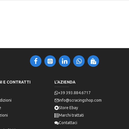
I E CONTRATTI
L'AZIENDA
+39 393.884.6717
dizioni
info@scracingshop.com
e
Store Ebay
zioni
Marchi trattati
Contattaci