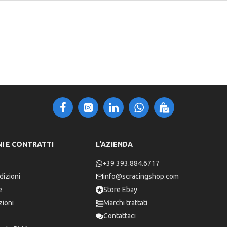
I E CONTRATTI
L'AZIENDA
+39 393.884.6717
dizioni
info@scracingshop.com
e
Store Ebay
zioni
Marchi trattati
Contattaci